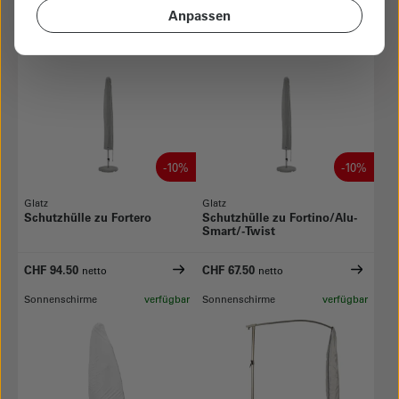
Anpassen
CHF 265.50
CHF 143.10
netto
netto
Sonnenschirme
an Lager
Sonnenschirme
an Lager
-10%
-10%
Glatz
Glatz
Schutzhülle zu Fortero
Schutzhülle zu Fortino/Alu-
Smart/-Twist
CHF 94.50
CHF 67.50
netto
netto
Sonnenschirme
verfügbar
Sonnenschirme
verfügbar