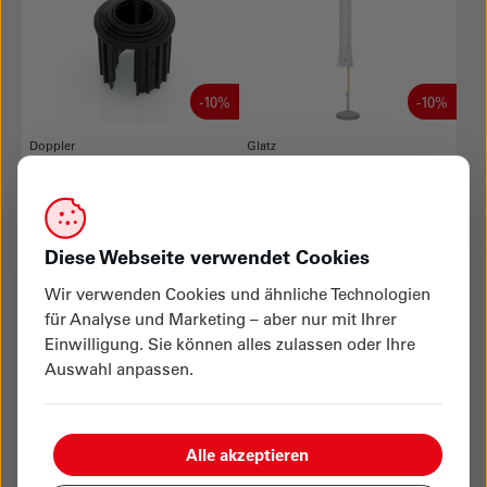
-10%
-10%
Doppler
Glatz
Reduzierringe Universal
Schutzhülle zu Alexo
CHF 14.31
CHF 58.50
netto
Sonnenschirme
an Lager
Sonnenschirme
verfügbar
Diese Webseite verwendet Cookies
Wir verwenden Cookies und ähnliche Technologien
für Analyse und Marketing – aber nur mit Ihrer
Einwilligung. Sie können alles zulassen oder Ihre
Auswahl anpassen.
-10%
-10%
Glatz
Glatz
Alle akzeptieren
Schutzhülle zu Aura
Schutzhülle zu Fortello