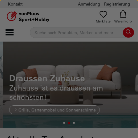
Kontakt
Anmeldung
Registrierung
Merkliste
Warenkorb
Draussen Zuhause
Zuhause ist es draussen am
schönsten!
Grills, Gartenmöbel und Sonnenschirme
1
2
Current Item
3