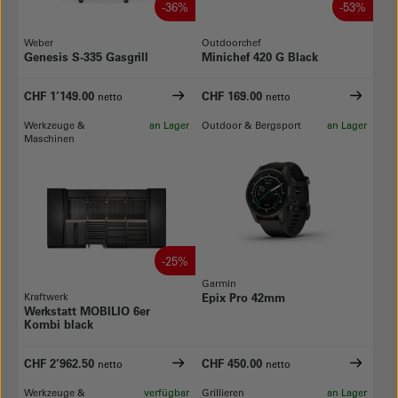
-36%
-53%
Weber
Outdoorchef
Genesis S-335 Gasgrill
Minichef 420 G Black
CHF 1’149.00
CHF 169.00
netto
netto
Werkzeuge &
an Lager
Outdoor & Bergsport
an Lager
Maschinen
-25%
Garmin
Kraftwerk
Epix Pro 42mm
Werkstatt MOBILIO 6er
Kombi black
CHF 2’962.50
CHF 450.00
netto
netto
Werkzeuge &
verfügbar
Grillieren
an Lager