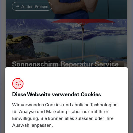
Zu den Preisen
Sonnenschirm Reperatur Service
Mehr erfahren
Diese Webseite verwendet Cookies
Wir verwenden Cookies und ähnliche Technologien
für Analyse und Marketing – aber nur mit Ihrer
Einwilligung. Sie können alles zulassen oder Ihre
Schuh-Fitting Service mit
Auswahl anpassen.
Passformgarantie