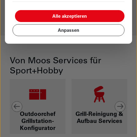
Mehr erfahren
Alle akzeptieren
Anpassen
Von Moos Services für
Sport+Hobby
Outdoorchef
Grill-Reinigung &
Grillstation-
Aufbau Services
Konfigurator