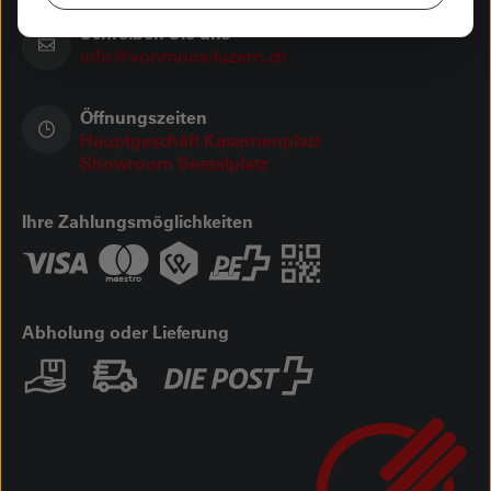
Schreiben Sie uns
info@vonmoos-luzern.ch
Öffnungszeiten
Hauptgeschäft Kasernenplatz
Showroom Seetalplatz
Ihre Zahlungsmöglichkeiten
Abholung oder Lieferung