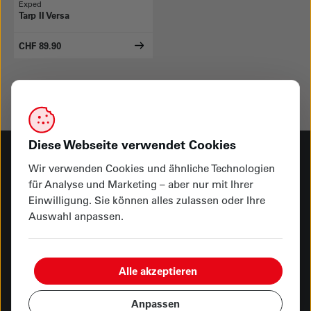
Exped
Tarp II Versa
CHF 89.90
Diese Webseite verwendet Cookies
Wir verwenden Cookies und ähnliche Technologien
Haben Sie Fragen? Melden Sie sich bei uns
für Analyse und Marketing – aber nur mit Ihrer
Einwilligung. Sie können alles zulassen oder Ihre
Rufen Sie uns an
Auswahl anpassen.
041 249 92 00
Besuchen Sie uns
Alle akzeptieren
Hauptgeschäft Kasernenplatz
Showroom Seetalplatz
Anpassen