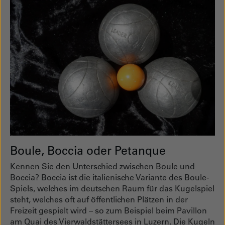
Boule, Boccia oder Petanque
Kennen Sie den Unterschied zwischen Boule und
Boccia? Boccia ist die italienische Variante des Boule-
Spiels, welches im deutschen Raum für das Kugelspiel
steht, welches oft auf öffentlichen Plätzen in der
Freizeit gespielt wird – so zum Beispiel beim Pavillon
am Quai des Vierwaldstättersees in Luzern. Die Kugeln