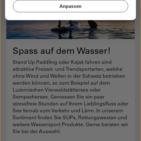
Anpassen
Spass auf dem Wasser!
Stand Up Paddling oder Kajak fahren sind
attraktive Freizeit- und Trendsportarten, welche
ohne Wind und Wellen in der Schweiz betrieben
werden können, so zum Beispiel auf dem
Luzernischen Vierwaldstättersee oder
Sempachersee. Geniessen Sie ein paar
stressfreie Stunden auf Ihrem Lieblingsfluss oder
See fernab vom Verkehr und Lärm. In unserem
Sortiment finden Sie SUPs, Rettungswesten und
weitere Wassersport Produkte. Gerne beraten wir
Sie bei der Auswahl.