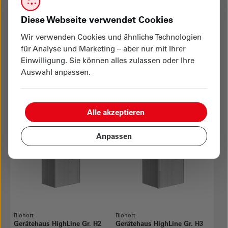
Diese Webseite verwendet Cookies
Wir verwenden Cookies und ähnliche Technologien
für Analyse und Marketing – aber nur mit Ihrer
Einwilligung. Sie können alles zulassen oder Ihre
Biohort
Biohort
Auswahl anpassen.
Gerätehaus Europa silber-
Gerätehaus HighLine Gr. H1
metallic
silber-metallic
CHF 1’049.00
CHF 2’399.00
Alle akzeptieren
Garten
verfügbar
Garten
verfügbar
Anpassen
Biohort
Biohort
Gerätehaus HighLine Gr. H2
Gerätehaus HighLine Gr. H3