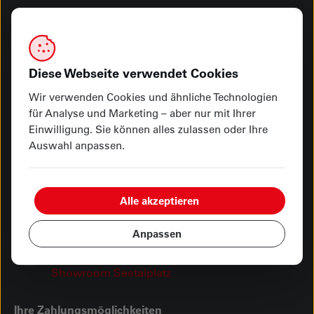
Haben Sie Fragen? Melden Sie sich bei uns
Rufen Sie uns an
Diese Webseite verwendet Cookies
041 249 92 00
Wir verwenden Cookies und ähnliche Technologien
für Analyse und Marketing – aber nur mit Ihrer
Besuchen Sie uns
Einwilligung. Sie können alles zulassen oder Ihre
Hauptgeschäft Kasernenplatz
Auswahl anpassen.
Showroom Seetalplatz
Schreiben Sie uns
Alle akzeptieren
info@vonmoos-luzern.ch
Anpassen
Öffnungszeiten
Hauptgeschäft Kasernenplatz
Showroom Seetalplatz
Ihre Zahlungsmöglichkeiten