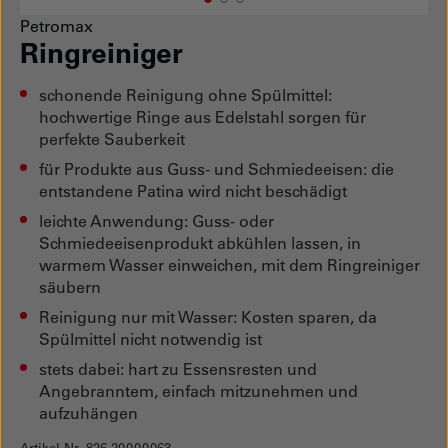
1
Current Item
2
3
Petromax
Ringreiniger
schonende Reinigung ohne Spülmittel:
hochwertige Ringe aus Edelstahl sorgen für
perfekte Sauberkeit
für Produkte aus Guss- und Schmiedeeisen: die
entstandene Patina wird nicht beschädigt
leichte Anwendung: Guss- oder
Schmiedeeisenprodukt abkühlen lassen, in
warmem Wasser einweichen, mit dem Ringreiniger
säubern
Reinigung nur mit Wasser: Kosten sparen, da
Spülmittel nicht notwendig ist
stets dabei: hart zu Essensresten und
Angebranntem, einfach mitzunehmen und
aufzuhängen
Artikel Nr. 826.20000063