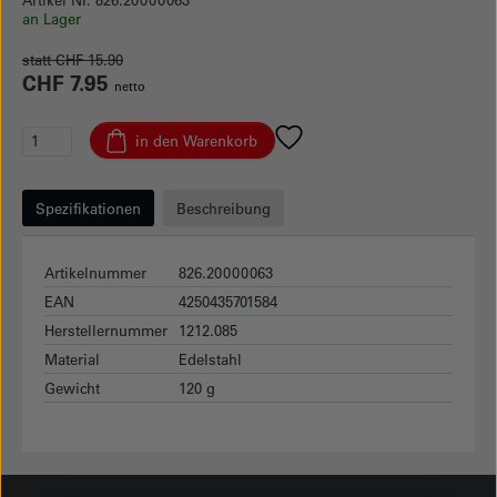
an Lager
statt CHF 15.90
CHF 7.95
netto
in den Warenkorb
Spezifikationen
Beschreibung
Artikelnummer
826.20000063
EAN
4250435701584
Herstellernummer
1212.085
Material
Edelstahl
Gewicht
120 g