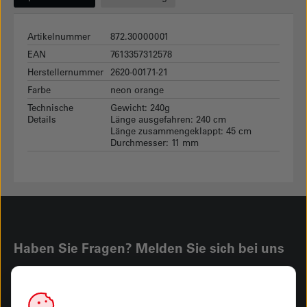
Artikelnummer
872.30000001
EAN
7613357312578
Herstellernummer
2620-00171-21
Farbe
neon orange
Technische
Gewicht: 240g
Details
Länge ausgefahren: 240 cm
Länge zusammengeklappt: 45 cm
Durchmesser: 11 mm
Haben Sie Fragen? Melden Sie sich bei uns
Rufen Sie uns an
041 249 92 00