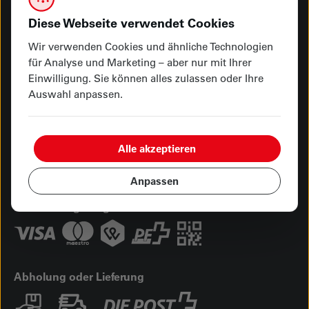
Diese Webseite verwendet Cookies
Besuchen Sie uns
Hauptgeschäft Kasernenplatz
Wir verwenden Cookies und ähnliche Technologien
Showroom Seetalplatz
für Analyse und Marketing – aber nur mit Ihrer
Einwilligung. Sie können alles zulassen oder Ihre
Schreiben Sie uns
Auswahl anpassen.
info@vonmoos-luzern.ch
Öffnungszeiten
Alle akzeptieren
Hauptgeschäft Kasernenplatz
Showroom Seetalplatz
Anpassen
Ihre Zahlungsmöglichkeiten
Abholung oder Lieferung