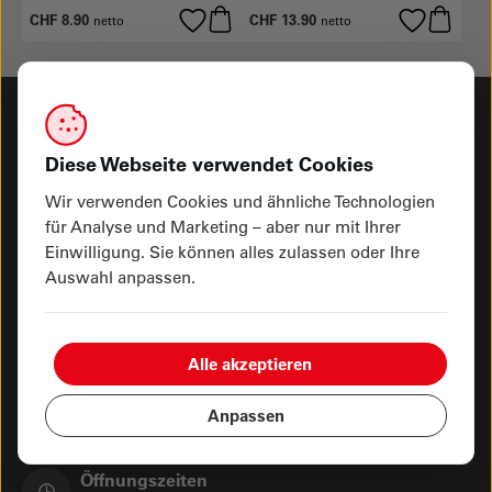
CHF 8.90
CHF 13.90
netto
netto
Haben Sie Fragen? Melden Sie sich bei uns
Diese Webseite verwendet Cookies
Wir verwenden Cookies und ähnliche Technologien
Rufen Sie uns an
für Analyse und Marketing – aber nur mit Ihrer
041 249 92 00
Einwilligung. Sie können alles zulassen oder Ihre
Auswahl anpassen.
Besuchen Sie uns
Hauptgeschäft Kasernenplatz
Showroom Seetalplatz
Alle akzeptieren
Schreiben Sie uns
Anpassen
info@vonmoos-luzern.ch
Öffnungszeiten