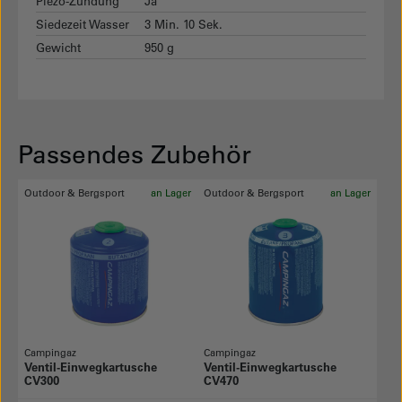
Piezo-Zündung
Ja
Siedezeit Wasser
3 Min. 10 Sek.
Gewicht
950 g
Passendes Zubehör
Outdoor & Bergsport
an Lager
Outdoor & Bergsport
an Lager
Campingaz
Campingaz
Ventil-Einwegkartusche
Ventil-Einwegkartusche
CV300
CV470