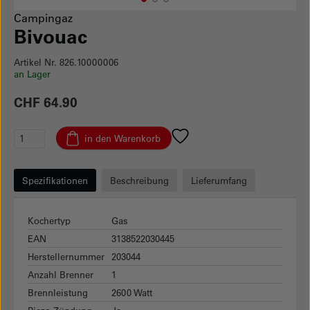
1
Current Item
2
3
Campingaz
Bivouac
Artikel Nr. 826.10000006
an Lager
CHF 64.90
in den Warenkorb
Spezifikationen
Beschreibung
Lieferumfang
Kochertyp
Gas
EAN
3138522030445
Herstellernummer
203044
Anzahl Brenner
1
Brennleistung
2600 Watt