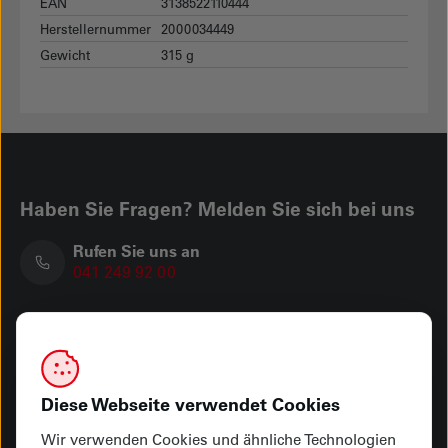
EAN
3138522110444
Herstellernummer
2000034449
Gewicht
315 g
Haben Sie Fragen? Melden Sie sich bei uns
Rufen Sie uns an
041 249 92 00
Besuchen Sie uns
Hauptgeschäft Kasernenplatz
Showroom Seetalplatz
Diese Webseite verwendet Cookies
Schreiben Sie uns
Wir verwenden Cookies und ähnliche Technologien
info@vonmoos-luzern.ch