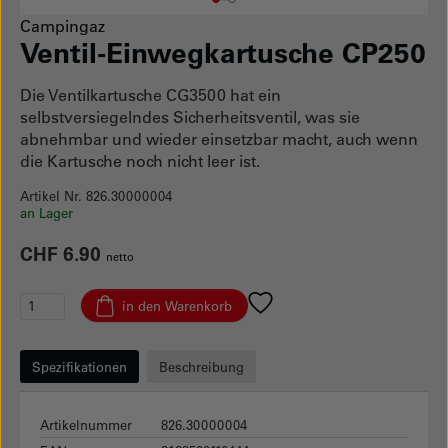
1
Current Item
2
Campingaz
Ventil-Einwegkartusche CP250
Die Ventilkartusche CG3500 hat ein
selbstversiegelndes Sicherheitsventil, was sie
abnehmbar und wieder einsetzbar macht, auch wenn
die Kartusche noch nicht leer ist.
Artikel Nr. 826.30000004
an Lager
CHF 6.90
netto
in den Warenkorb
Spezifikationen
Beschreibung
Artikelnummer
826.30000004