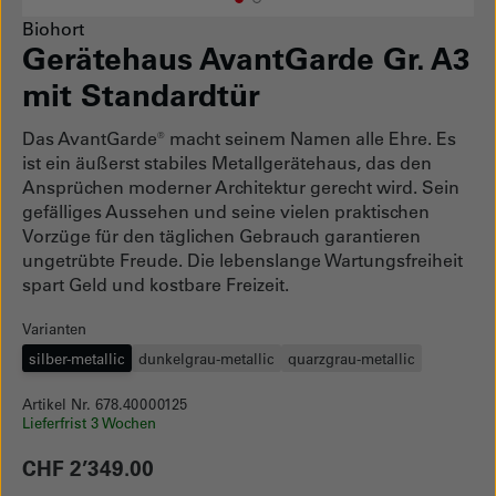
1
Current Item
2
Biohort
Gerätehaus AvantGarde Gr. A3
mit Standardtür
Das AvantGarde® macht seinem Namen alle Ehre. Es
ist ein äußerst stabiles Metallgerätehaus, das den
Ansprüchen moderner Architektur gerecht wird. Sein
gefälliges Aussehen und seine vielen praktischen
Vorzüge für den täglichen Gebrauch garantieren
ungetrübte Freude. Die lebenslange Wartungsfreiheit
spart Geld und kostbare Freizeit.
Varianten
silber-metallic
dunkelgrau-metallic
quarzgrau-metallic
Artikel Nr. 678.40000125
Lieferfrist 3 Wochen
CHF 2’349.00