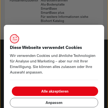
Fundamentzubehör
Alu-Bodenrahmen
Alu-Bodenplatte
SmartBase
SmartBase plus
Für weitere Informationen siehe
Biohort Katalog
Diese Webseite verwendet Cookies
Wir verwenden Cookies und ähnliche Technologien
Haben Sie Fragen? Melden Sie sich bei uns
für Analyse und Marketing – aber nur mit Ihrer
Einwilligung. Sie können alles zulassen oder Ihre
Rufen Sie uns an
Auswahl anpassen.
041 249 92 00
Besuchen Sie uns
Alle akzeptieren
Hauptgeschäft Kasernenplatz
Showroom Seetalplatz
Anpassen