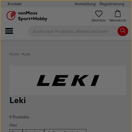
Kontakt
Anmeldung
Registrierung
Merkliste
Warenkorb
Home
Leki
Leki
0 Produkte
Filter
Keine Produkte mit dieser Filter-Kombination