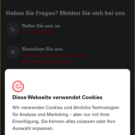
Haben Sie Fragen? Melden Sie sich bei uns
Rufen Sie uns an
041 249 92 00
Besuchen Sie uns
Hauptgeschäft Kasernenplatz
Showroom Seetalplatz
Schreiben Sie uns
info@vonmoos-luzern.ch
Diese Webseite verwendet Cookies
Öffnungszeiten
Hauptgeschäft Kasernenplatz
Wir verwenden Cookies und ähnliche Technologien
Showroom Seetalplatz
für Analyse und Marketing – aber nur mit Ihrer
Einwilligung. Sie können alles zulassen oder Ihre
Auswahl anpassen.
Ihre Zahlungsmöglichkeiten