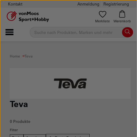
Kontakt
Anmeldung
Registrierung
Merkliste
Warenkorb
Home
Teva
Teva
0 Produkte
Filter
Keine Produkte mit dieser Filter-Kombination