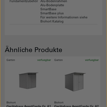
Fundamentzubehör
Alu-Bodenrahmen
Alu-Bodenplatte
SmartBase
SmartBase plus
Für weitere Informationen siehe
Biohort Katalog
Ähnliche Produkte
Garten
verfuegbar
Garten
verfuegbar
Biohort
Biohort
Gerätehaus AvantGarde Gr. A1
Gerätehaus AvantGarde Gr. A2