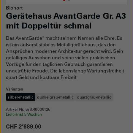
1
Current Item
2
Biohort
Gerätehaus AvantGarde Gr. A3
mit Doppeltür schmal
Das AvantGarde® macht seinem Namen alle Ehre. Es
ist ein äußerst stabiles Metallgerätehaus, das den
Ansprüchen moderner Architektur gerecht wird. Sein
gefälliges Aussehen und seine vielen praktischen
Vorzüge für den täglichen Gebrauch garantieren
ungetrübte Freude. Die lebenslange Wartungsfreiheit
spart Geld und kostbare Freizeit.
Varianten
silber-metallic
dunkelgrau-metallic
quarzgrau-metallic
Artikel Nr. 678.40000126
Lieferfrist 3 Wochen
CHF 2’689.00