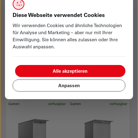
CHF 3’609.00
CHF 1’889.00
Diese Webseite verwendet Cookies
Garten
verfuegbar
Garten
verfuegbar
Wir verwenden Cookies und ähnliche Technologien
für Analyse und Marketing – aber nur mit Ihrer
Einwilligung. Sie können alles zulassen oder Ihre
Auswahl anpassen.
Alle akzeptieren
Biohort
Biohort
Gerätehaus AvantGarde Gr. A2
Gerätehaus AvantGarde Gr. A3
mit Standardtür
mit Standardtür
Anpassen
CHF 2’119.00
CHF 2’349.00
Garten
verfuegbar
Garten
verfuegbar