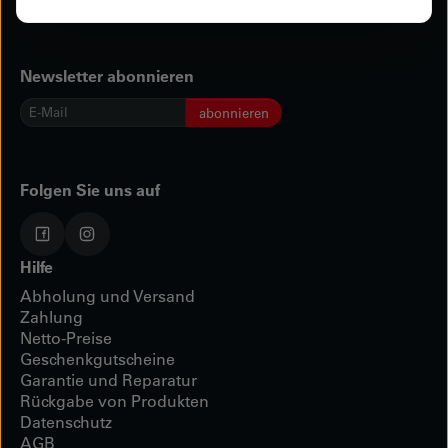
Newsletter abonnieren
E-
abonnieren
Mail
*
Folgen Sie uns auf
Hilfe
Abholung und Versand
Zahlung
Netto-Preise
Geschenkgutscheine
Garantie und Reparatur
Rückgabe von Produkten
Datenschutz
AGB