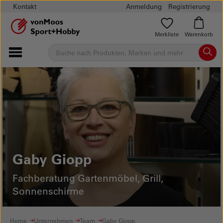
Kontakt
Anmeldung
Registrierung
Merkliste
Warenkorb
Gaby Giopp
Fachberatung Gartenmöbel, Grill,
Sonnenschirme
Home
Unternehmen
Team
Gaby Giopp