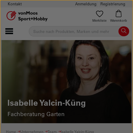
Kontakt
Anmeldung
Registrierung
Merkliste
Warenkorb
Isabelle Yalcin-Küng
Fachberatung Garten
Home
Unternehmen
Team
Isabelle Yalcin-Küng