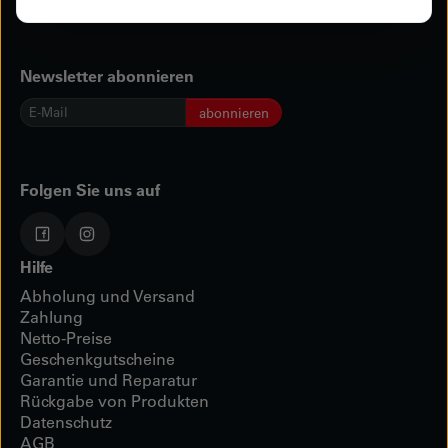
Newsletter abonnieren
E-
abonnieren
Mail
*
Folgen Sie uns auf
Hilfe
Abholung und Versand
Zahlung
Netto-Preise
Geschenkgutscheine
Garantie und Reparatur
Rückgabe von Produkten
Datenschutz
AGB