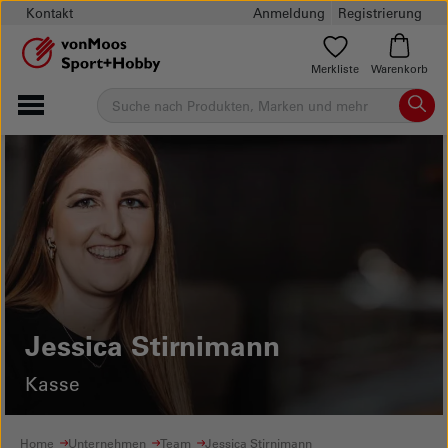
Kontakt
Anmeldung
Registrierung
Merkliste
Warenkorb
Jessica Stirnimann
Kasse
Home
Unternehmen
Team
Jessica Stirnimann