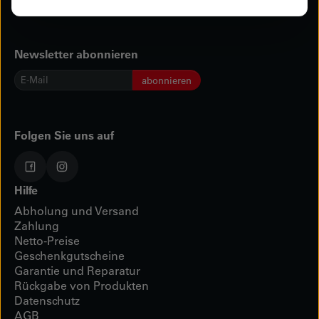
Newsletter abonnieren
E-
abonnieren
Mail
*
Folgen Sie uns auf
Hilfe
Abholung und Versand
Zahlung
Netto-Preise
Geschenkgutscheine
Garantie und Reparatur
Rückgabe von Produkten
Datenschutz
AGB